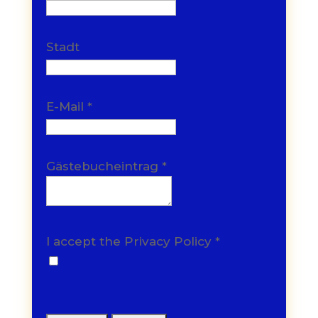
Stadt
E-Mail
*
Gästebucheintrag
*
I accept the Privacy Policy
*