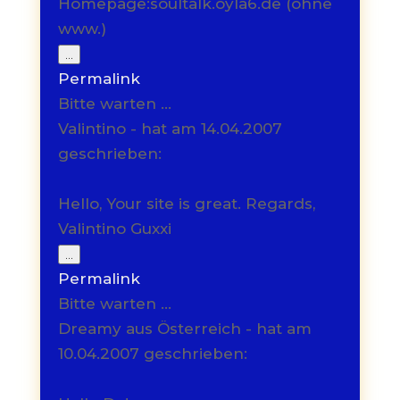
Homepage:soultalk.oyla6.de (ohne
www.)
Diese
...
Metabox
Permalink
ein-/ausblenden.
Bitte warten …
Valintino - hat am 14.04.2007
geschrieben:
Hello, Your site is great. Regards,
Valintino Guxxi
Diese
...
Metabox
Permalink
ein-/ausblenden.
Bitte warten …
Dreamy aus Österreich - hat am
10.04.2007 geschrieben: