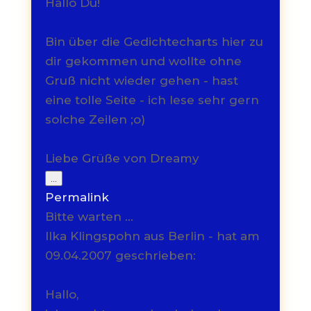
Hallo Du!
Bin über die Gedichtecharts hier zu
dir gekommen und wollte ohne
Gruß nicht wieder gehen - hast
eine tolle Seite - ich lese sehr gern
solche Zeilen ;o)
Liebe Grüße von Dreamy
Diese
...
Metabox
Permalink
ein-/ausblenden.
Bitte warten …
Ilka Klingspohn aus Berlin - hat am
09.04.2007 geschrieben:
Hallo,