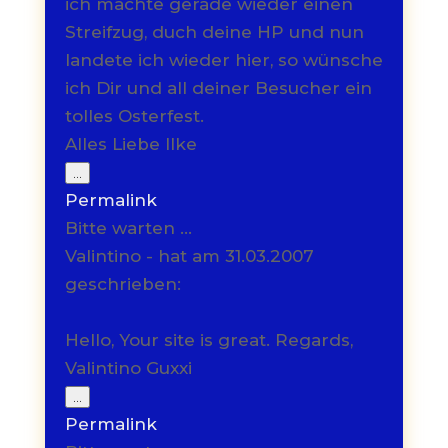
ich machte gerade wieder einen
Streifzug, duch deine HP und nun
landete ich wieder hier, so wünsche
ich Dir und all deiner Besucher ein
tolles Osterfest.
Alles Liebe Ilke
Diese
...
Metabox
Permalink
ein-/ausblenden.
Bitte warten …
Valintino - hat am 31.03.2007
geschrieben:
Hello, Your site is great. Regards,
Valintino Guxxi
Diese
...
Metabox
Permalink
ein-/ausblenden.