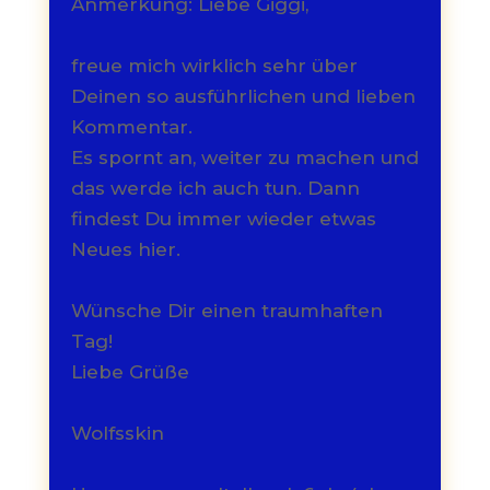
Anmerkung: Liebe Giggi,
freue mich wirklich sehr über
Deinen so ausführlichen und lieben
Kommentar.
Es spornt an, weiter zu machen und
das werde ich auch tun. Dann
findest Du immer wieder etwas
Neues hier.
Wünsche Dir einen traumhaften
Tag!
Liebe Grüße
Wolfsskin