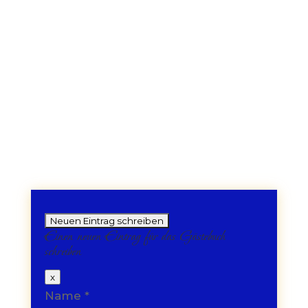
Tipps, Anregungen, Grüße,
Fragen… hier kannst Du alles los
werden.
Es werden 10 Beiträge pro Seite
angezeigt.
Einen neuen Eintrag für das Gästebuch
schreiben
Dieses
x
Formular
Name
*
ausblenden