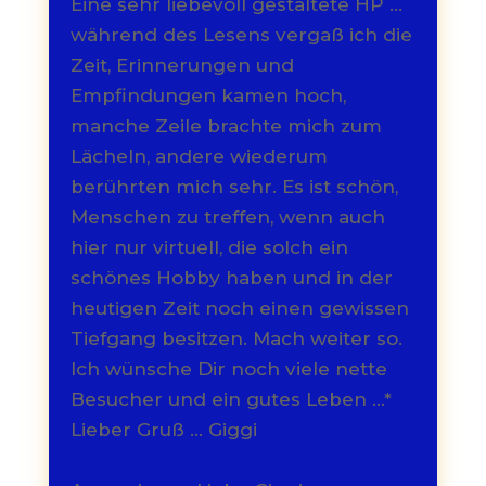
Eine sehr liebevoll gestaltete HP ...
während des Lesens vergaß ich die
Zeit, Erinnerungen und
Empfindungen kamen hoch,
manche Zeile brachte mich zum
Lächeln, andere wiederum
berührten mich sehr. Es ist schön,
Menschen zu treffen, wenn auch
hier nur virtuell, die solch ein
schönes Hobby haben und in der
heutigen Zeit noch einen gewissen
Tiefgang besitzen. Mach weiter so.
Ich wünsche Dir noch viele nette
Besucher und ein gutes Leben ...*
Lieber Gruß ... Giggi