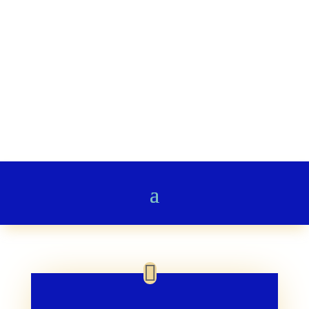
Stairway to Heaven
Gedichte & Poesie