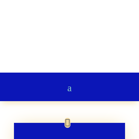
Stairway to Heaven
Gedichte & Poesie