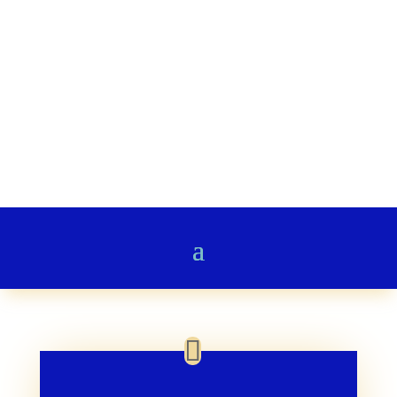
Stairway to Heaven
Gedichte & Poesie