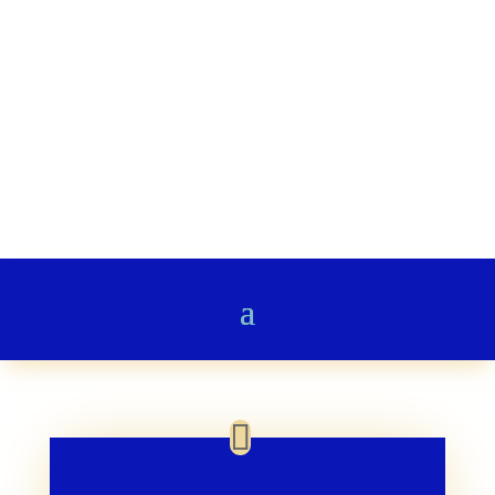
Stairway to Heaven
Gedichte & Poesie