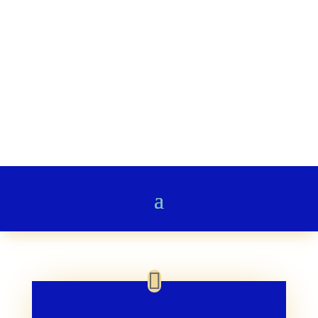
Stairway to Heaven
Gedichte & Poesie