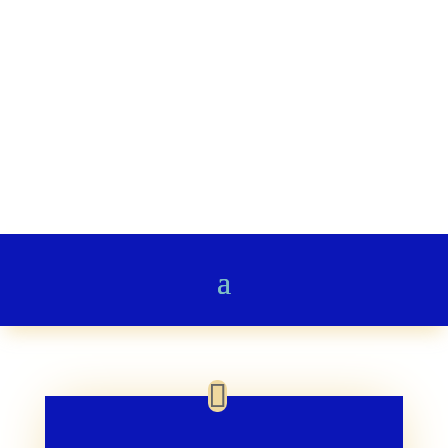
Stairway to Heaven
Gedichte & Poesie