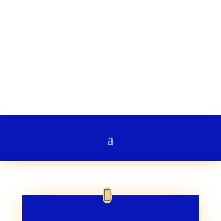
Stairway to Heaven
Gedichte & Poesie