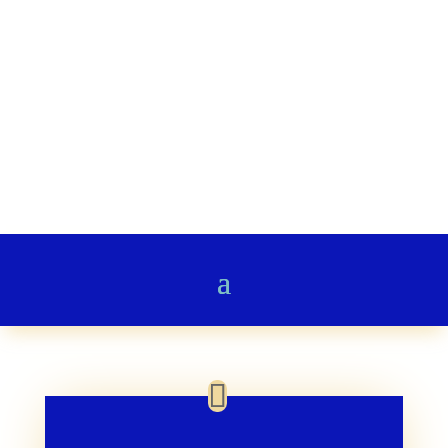
Stairway to Heaven
Gedichte & Poesie