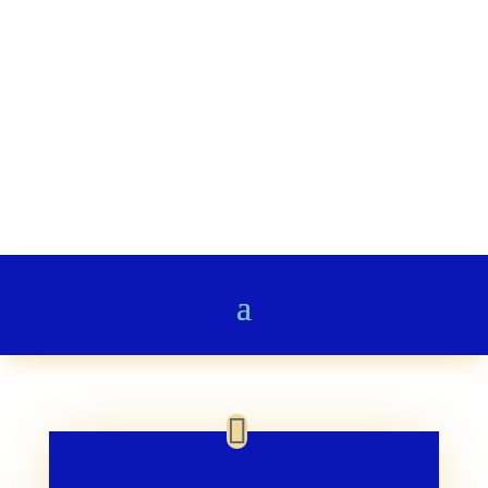
Stairway to Heaven
Gedichte & Poesie