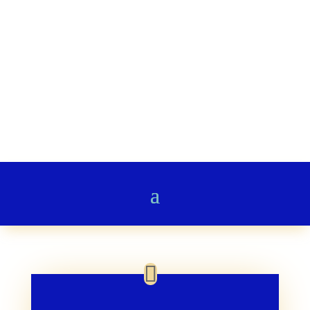
Stairway to Heaven
Gedichte & Poesie