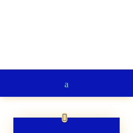
Stairway to Heaven
Gedichte & Poesie