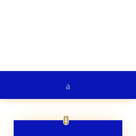
Stairway to Heaven
Gedichte & Poesie