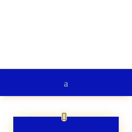
Stairway to Heaven
Gedichte & Poesie