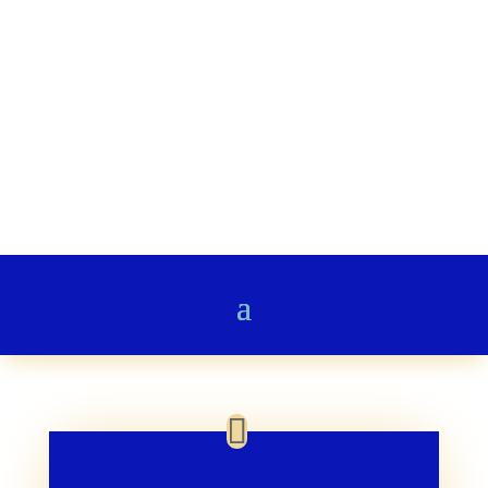
Stairway to Heaven
Gedichte & Poesie