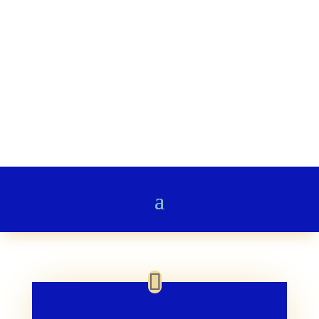
Stairway to Heaven
Gedichte & Poesie