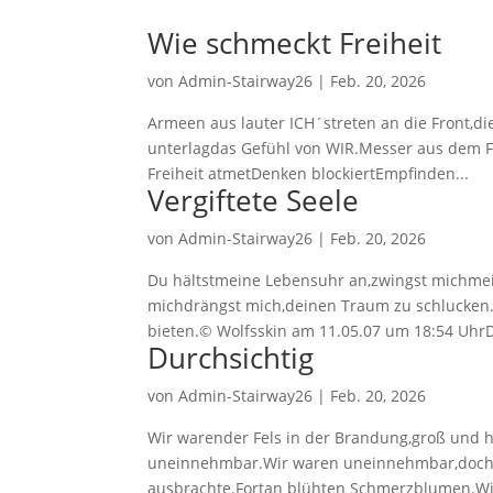
Wie schmeckt Freiheit
von
Admin-Stairway26
|
Feb. 20, 2026
Armeen aus lauter ICH´streten an die Front,d
unterlagdas Gefühl von WIR.Messer aus dem Fl
Freiheit atmetDenken blockiertEmpfinden...
Vergiftete Seele
von
Admin-Stairway26
|
Feb. 20, 2026
Du hältstmeine Lebensuhr an,zwingst michmei
michdrängst mich,deinen Traum zu schlucken.
bieten.© Wolfsskin am 11.05.07 um 18:54 UhrD
Durchsichtig
von
Admin-Stairway26
|
Feb. 20, 2026
Wir warender Fels in der Brandung,groß und h
uneinnehmbar.Wir waren uneinnehmbar,doch 
ausbrachte.Fortan blühten Schmerzblumen.Wir 