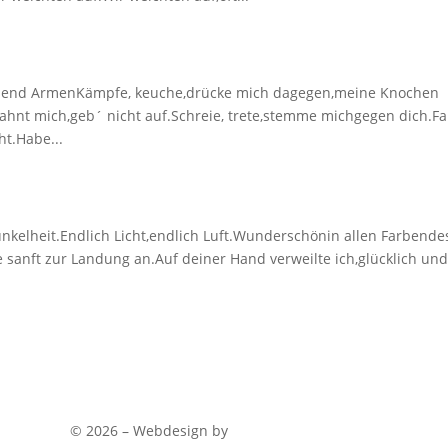
usend ArmenKämpfe, keuche,drücke mich dagegen,meine Knochen
hnt mich,geb´ nicht auf.Schreie, trete,stemme michgegen dich.Fa
ht.Habe...
Dunkelheit.Endlich Licht,endlich Luft.Wunderschönin allen Farbende
 sanft zur Landung an.Auf deiner Hand verweilte ich,glücklich un
© 2026 – Webdesign by
Kleine Logo Werkstatt