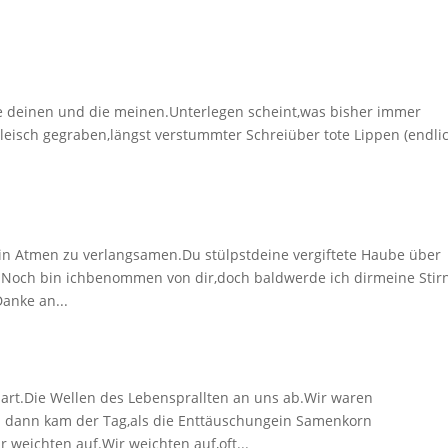
ie deinen und die meinen.Unterlegen scheint,was bisher immer
eisch gegraben,längst verstummter Schreiüber tote Lippen (endli
n Atmen zu verlangsamen.Du stülpstdeine vergiftete Haube über
Noch bin ichbenommen von dir,doch baldwerde ich dirmeine Stir
anke an...
art.Die Wellen des Lebensprallten an uns ab.Wir waren
dann kam der Tag,als die Enttäuschungein Samenkorn
weichten auf.Wir weichten auf,oft...